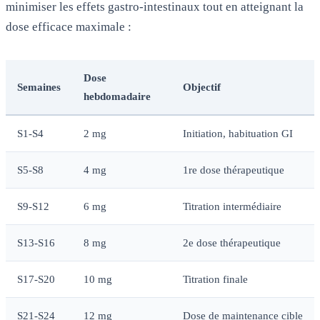
minimiser les effets gastro-intestinaux tout en atteignant la
dose efficace maximale :
Dose
Semaines
Objectif
hebdomadaire
S1-S4
2 mg
Initiation, habituation GI
S5-S8
4 mg
1re dose thérapeutique
S9-S12
6 mg
Titration intermédiaire
S13-S16
8 mg
2e dose thérapeutique
S17-S20
10 mg
Titration finale
S21-S24
12 mg
Dose de maintenance cible