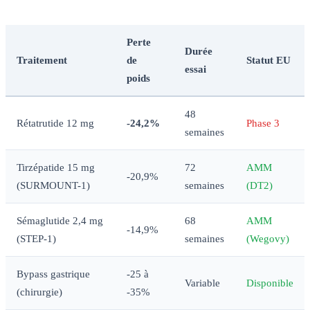
Perte
Durée
Traitement
de
Statut EU
essai
poids
48
Rétatrutide 12 mg
-24,2%
Phase 3
semaines
Tirzépatide 15 mg
72
AMM
-20,9%
(SURMOUNT-1)
semaines
(DT2)
Sémaglutide 2,4 mg
68
AMM
-14,9%
(STEP-1)
semaines
(Wegovy)
Bypass gastrique
-25 à
Variable
Disponible
(chirurgie)
-35%