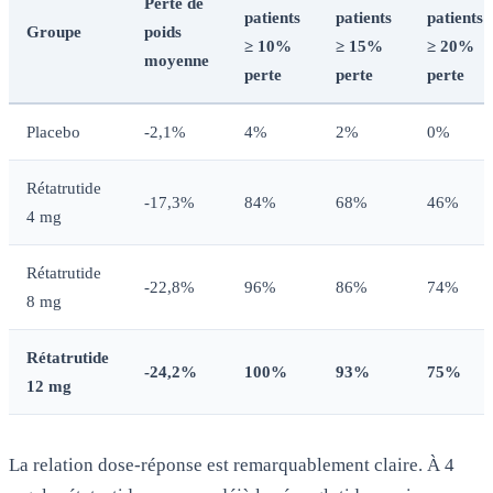
Perte de
patients
patients
patients
Groupe
poids
≥ 10%
≥ 15%
≥ 20%
moyenne
perte
perte
perte
Placebo
-2,1%
4%
2%
0%
Rétatrutide
-17,3%
84%
68%
46%
4 mg
Rétatrutide
-22,8%
96%
86%
74%
8 mg
Rétatrutide
-24,2%
100%
93%
75%
12 mg
La relation dose-réponse est remarquablement claire. À 4