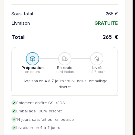
Sous-total
265 €
Livraison
GRATUITE
265 €
Total
Préparation
En route
Livré
en cours
suivi inclus
4 à 7 jours
Livraison en 4 à 7 jours · suivi inclus, emballage
discret
Paiement chiffré SSL/3DS
✓
Emballage 100% discret
✓
14 jours satisfait ou remboursé
✓
Livraison en 4 à 7 jours
✓