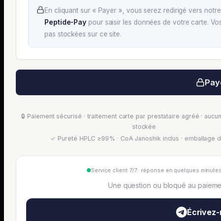
En cliquant sur « Payer », vous serez redirigé vers notr
Peptide-Pay
pour saisir les données de votre carte. V
pas stockées sur ce site.
Pay
🔒 Paiement sécurisé · traitement carte par prestataire agréé · auc
stockée
✓ Pureté HPLC ≥99% · CoA Janoshik inclus · emballage d
Service client 7/7 · réponse en quelques minute
Une question ou bloqué au paieme
Écrivez-