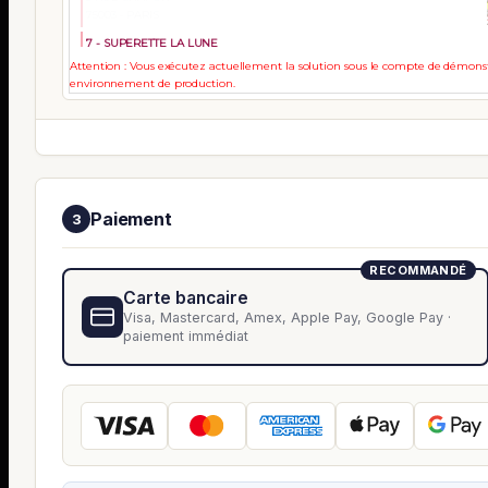
75003 - PARIS
7 - SUPERETTE LA LUNE
35 RUE BEAUREGARD
Attention : Vous exécutez actuellement la solution sous le compte de démonstr
75002 - PARIS
environnement de production.
Paiement
3
RECOMMANDÉ
Carte bancaire
Visa, Mastercard, Amex, Apple Pay, Google Pay ·
paiement immédiat