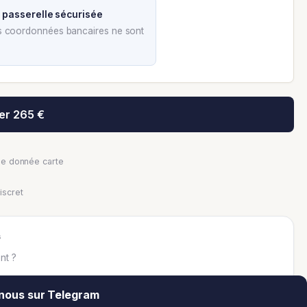
e
passerelle sécurisée
os coordonnées bancaires ne sont
er 265 €
une donnée carte
iscret
s
nt ?
nous sur Telegram