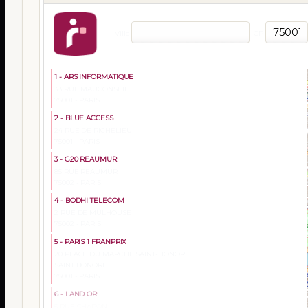
Ville
CP
1 - ARS INFORMATIQUE
38 RUE MAUCONSEIL
75001 - PARIS
2 - BLUE ACCESS
24 RUE DE RICHELIEU
75001 - PARIS
3 - G20 REAUMUR
85 RUE REAUMUR
75002 - PARIS
4 - BODHI TELECOM
2 RUE DE MULHOUSE
75002 - PARIS
5 - PARIS 1 FRANPRIX
20 PLACE DU MARCHE SAINT-HONORE
SAINT HONORE
75001 - PARIS
6 - LAND OR
5 RUE CHAPON