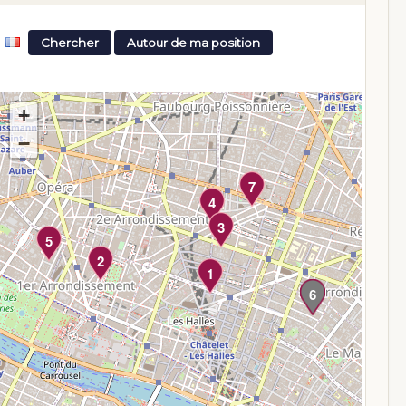
Chercher
Autour de ma position
+
−
7
4
3
5
2
1
6